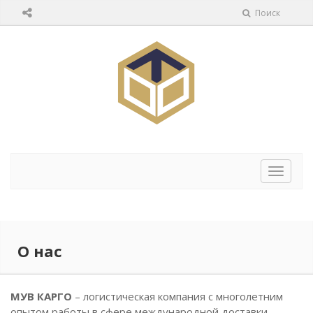
Поиск
Перек
навига
О нас
МУВ КАРГО
– логистическая компания с многолетним
опытом работы в сфере международной доставки