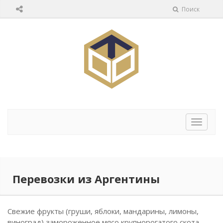
Поиск
Перек
навига
Перевозки из Аргентины
Свежие фрукты (груши, яблоки, мандарины, лимоны,
виноград),замороженное мясо крупнорогатого скота,