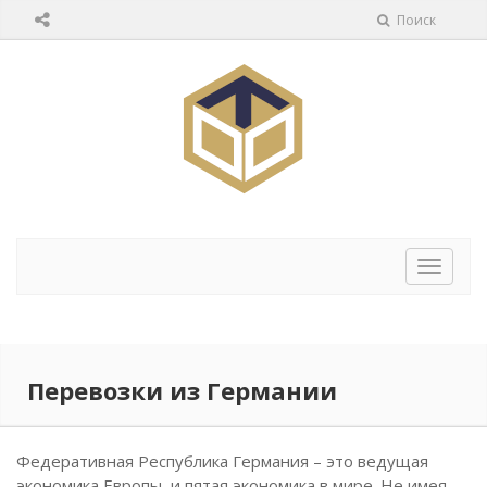
Поиск
Перек
навига
Перевозки из Германии
Федеративная Республика Германия – это ведущая
экономика Европы, и пятая экономика в мире. Не имея