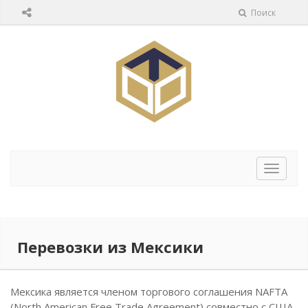
Поиск
Перек
навига
Перевозки из Mексики
Мексика является членом торгового соглашения NAFTA
(North American Free Trade Agreement) совместно с США